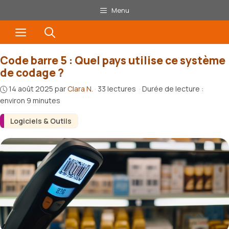
Aller
Menu
au
Menu
contenu
Code barre 5 : Quel pays utilise ce système
de codage ?
14 août 2025
par
Clara N.
·
33 lectures
·
Durée de lecture :
environ 9 minutes
Logiciels & Outils