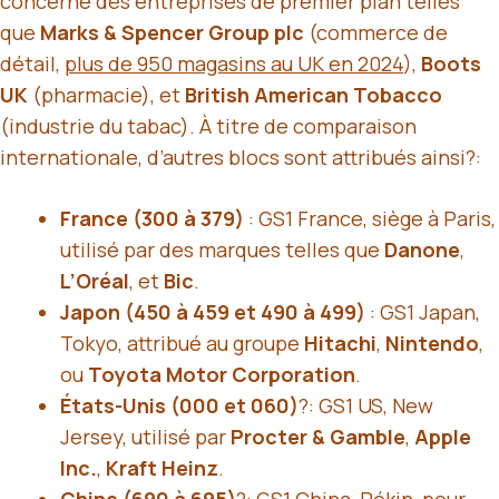
concerne des entreprises de premier plan telles
que
Marks & Spencer Group plc
(commerce de
détail,
plus de 950 magasins au UK en 2024
),
Boots
UK
(pharmacie), et
British American Tobacco
(industrie du tabac). À titre de comparaison
internationale, d’autres blocs sont attribués ainsi?:
France (300 à 379)
: GS1 France, siège à Paris,
utilisé par des marques telles que
Danone
,
L’Oréal
, et
Bic
.
Japon (450 à 459 et 490 à 499)
: GS1 Japan,
Tokyo, attribué au groupe
Hitachi
,
Nintendo
,
ou
Toyota Motor Corporation
.
États-Unis (000 et 060)
?: GS1 US, New
Jersey, utilisé par
Procter & Gamble
,
Apple
Inc.
,
Kraft Heinz
.
Chine (690 à 695)
?: GS1 China, Pékin, pour