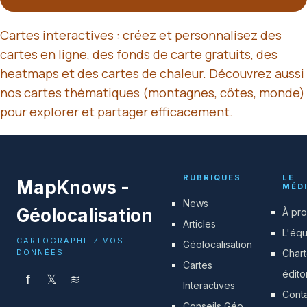
Cartes interactives : créez et personnalisez des
cartes en ligne, des fonds de carte gratuits, des
heatmaps et des cartes de chaleur. Découvrez aussi
nos cartes thématiques (montagnes, côtes, monde)
pour explorer et partager efficacement.
RUBRIQUES
LE
MapKnows -
MÉD
News
Géolocalisation
À pr
Articles
L'éq
CARTOGRAPHIEZ VOS
Géolocalisation
DONNÉES
Char
Cartes
édito
f
𝕏
≋
Interactives
Cont
Conseils Géo