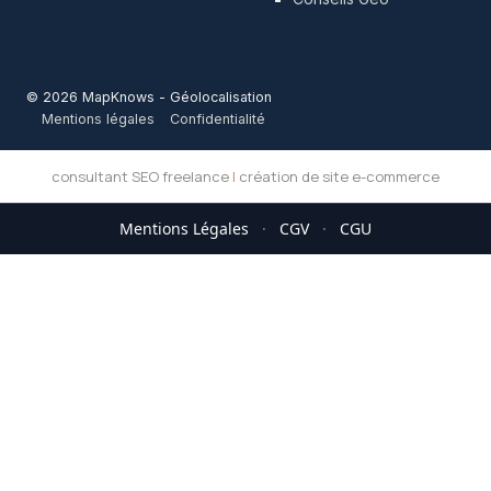
© 2026 MapKnows - Géolocalisation
Mentions légales
Confidentialité
consultant SEO freelance
|
création de site e-commerce
Mentions Légales
·
CGV
·
CGU