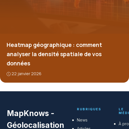
Heatmap géographique : comment
analyser la densité spatiale de vos
données
22 janvier 2026
RUBRIQUES
LE
MapKnows -
MÉD
News
Géolocalisation
À pr
Articles