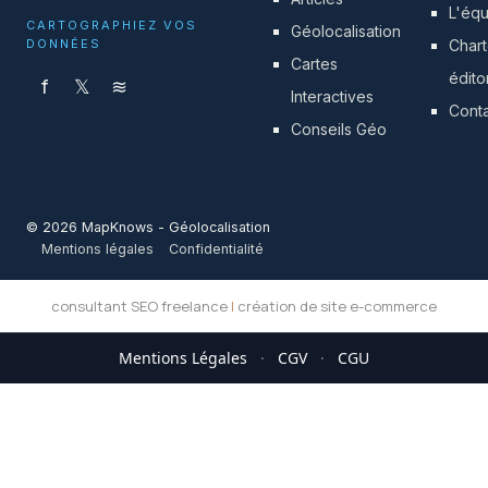
L'éq
CARTOGRAPHIEZ VOS
Géolocalisation
DONNÉES
Char
Cartes
édito
f
𝕏
≋
Interactives
Cont
Conseils Géo
© 2026 MapKnows - Géolocalisation
Mentions légales
Confidentialité
consultant SEO freelance
|
création de site e-commerce
Mentions Légales
·
CGV
·
CGU