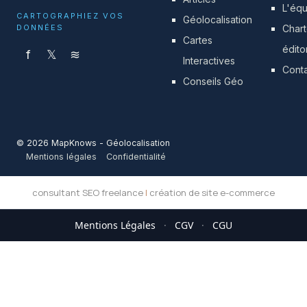
L'éq
CARTOGRAPHIEZ VOS
Géolocalisation
DONNÉES
Char
Cartes
édito
f
𝕏
≋
Interactives
Cont
Conseils Géo
© 2026 MapKnows - Géolocalisation
Mentions légales
Confidentialité
consultant SEO freelance
|
création de site e-commerce
Mentions Légales
·
CGV
·
CGU