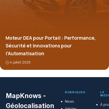
Moteur DEA pour Portail : Performance,
Sécurité et Innovations pour
l’Automatisation
4 juillet 2025
RUBRIQUES
LE
MapKnows -
MÉD
News
Géolocalisation
À pr
Articles