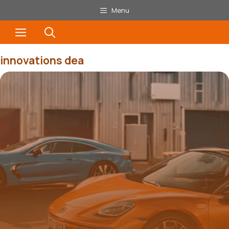
Aller
Menu
au
Menu
contenu
innovations dea