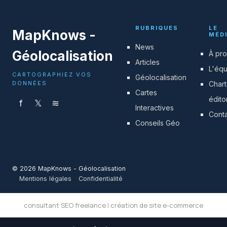
RUBRIQUES
LE
MapKnows -
MÉD
News
Géolocalisation
À pr
Articles
L'éq
CARTOGRAPHIEZ VOS
Géolocalisation
DONNÉES
Char
Cartes
édito
f
𝕏
≋
Interactives
Cont
Conseils Géo
© 2026 MapKnows - Géolocalisation
Mentions légales
Confidentialité
consultant SEO freelance
|
création de site e-commerce