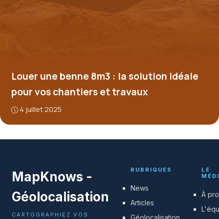
Louer une benne 8m3 : la solution idéale
pour vos chantiers et travaux
4 juillet 2025
RUBRIQUES
LE
MapKnows -
MÉD
News
Géolocalisation
À pr
Articles
L'éq
CARTOGRAPHIEZ VOS
Géolocalisation