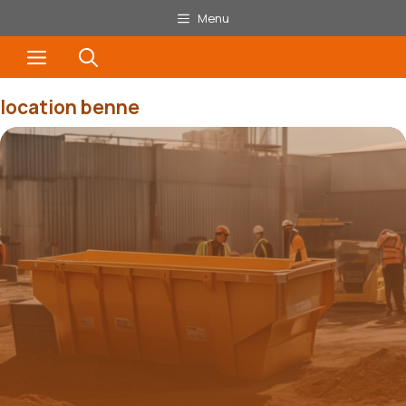
Aller
Menu
au
Menu
contenu
location benne