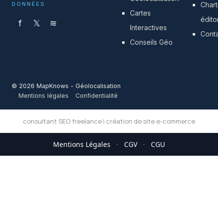
DONNÉES
Char
Cartes
édito
f
𝕏
≋
Interactives
Cont
Conseils Géo
© 2026 MapKnows - Géolocalisation
Mentions légales
Confidentialité
consultant SEO freelance
|
création de site e-commerce
Mentions Légales
·
CGV
·
CGU