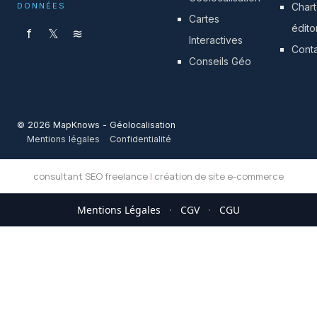
DONNÉES
Char
Cartes
édito
f
𝕏
≋
Interactives
Cont
Conseils Géo
© 2026 MapKnows - Géolocalisation
Mentions légales
Confidentialité
consultant SEO freelance
|
création de site e-commerce
Mentions Légales
·
CGV
·
CGU