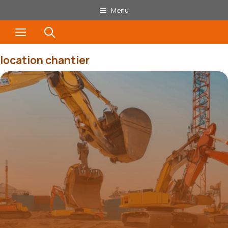
Aller
Menu
au
Menu
contenu
location chantier