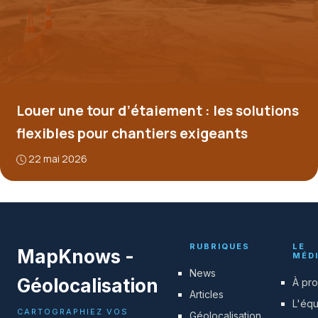
Louer une tour d’étaiement : les solutions
flexibles pour chantiers exigeants
22 mai 2026
RUBRIQUES
LE
MapKnows -
MÉD
News
Géolocalisation
À pr
Articles
L'éq
CARTOGRAPHIEZ VOS
Géolocalisation