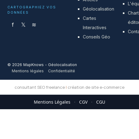
L'éq
CARTOGRAPHIEZ VOS
Géolocalisation
DONNÉES
Char
Cartes
édito
f
𝕏
≋
Interactives
Cont
Conseils Géo
© 2026 MapKnows - Géolocalisation
Mentions légales
Confidentialité
consultant SEO freelance
|
création de site e-commerce
Mentions Légales
·
CGV
·
CGU