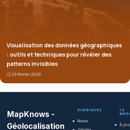
Visualisation des données géographiques
: outils et techniques pour révéler des
patterns invisibles
23 février 2026
RUBRIQUES
LE
MapKnows -
MÉD
News
Géolocalisation
À pr
Articles