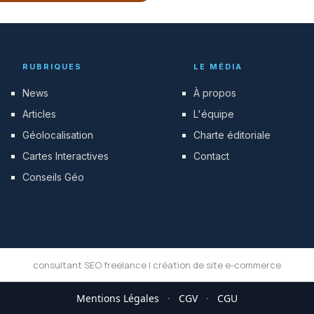
RUBRIQUES
LE MÉDIA
News
À propos
Articles
L'équipe
Géolocalisation
Charte éditoriale
Cartes Interactives
Contact
Conseils Géo
consultant SEO freelance
|
création de site e-commerce
Mentions Légales
·
CGV
·
CGU