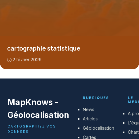
cartographie statistique
2 février 2026
RUBRIQUES
LE
MapKnows -
MÉD
News
Géolocalisation
À pr
Articles
L'éq
CARTOGRAPHIEZ VOS
Géolocalisation
DONNÉES
Char
Cartes