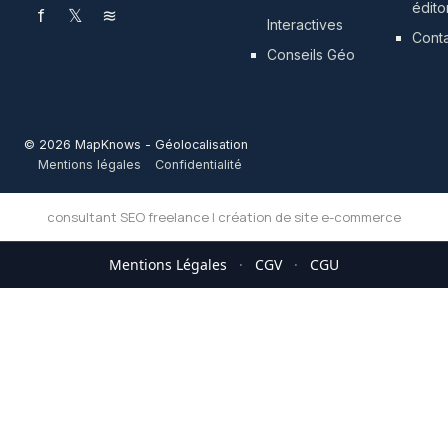
édito
f
𝕏
≋
Interactives
Cont
Conseils Géo
© 2026 MapKnows - Géolocalisation
Mentions légales
Confidentialité
consultant SEO freelance
|
création de site e-commerce
Mentions Légales
·
CGV
·
CGU