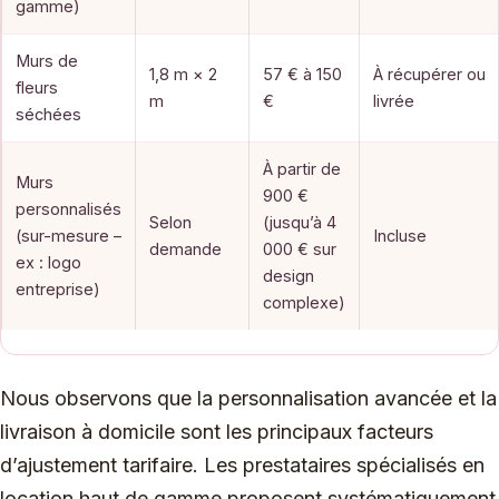
gamme)
Murs de
1,8 m × 2
57 € à 150
À récupérer ou
fleurs
m
€
livrée
séchées
À partir de
Murs
900 €
personnalisés
Selon
(jusqu’à 4
(sur-mesure –
Incluse
demande
000 € sur
ex : logo
design
entreprise)
complexe)
Nous observons que la personnalisation avancée et la
livraison à domicile sont les principaux facteurs
d’ajustement tarifaire. Les prestataires spécialisés en
location haut de gamme proposent systématiquement