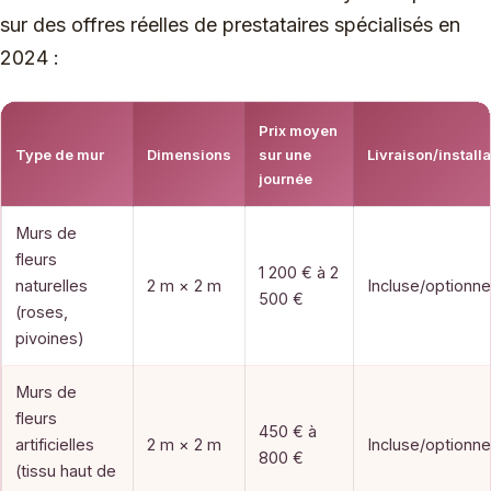
sur des offres réelles de prestataires spécialisés en
2024 :
Prix moyen
Type de mur
Dimensions
sur une
Livraison/installa
journée
Murs de
fleurs
1 200 € à 2
naturelles
2 m × 2 m
Incluse/optionne
500 €
(roses,
pivoines)
Murs de
fleurs
450 € à
artificielles
2 m × 2 m
Incluse/optionne
800 €
(tissu haut de