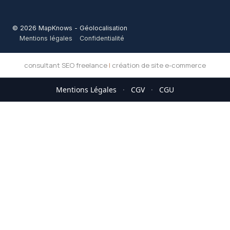
© 2026 MapKnows - Géolocalisation
Mentions légales
Confidentialité
consultant SEO freelance
|
création de site e-commerce
Mentions Légales
·
CGV
·
CGU