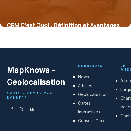
CRM C’est Quoi : Définition et Avantages
28 juin 2026
RUBRIQUES
LE
MapKnows -
MÉD
News
Géolocalisation
À pr
Articles
L'éq
CARTOGRAPHIEZ VOS
Géolocalisation
DONNÉES
Char
Cartes
édito
f
𝕏
≋
Interactives
Cont
Conseils Géo