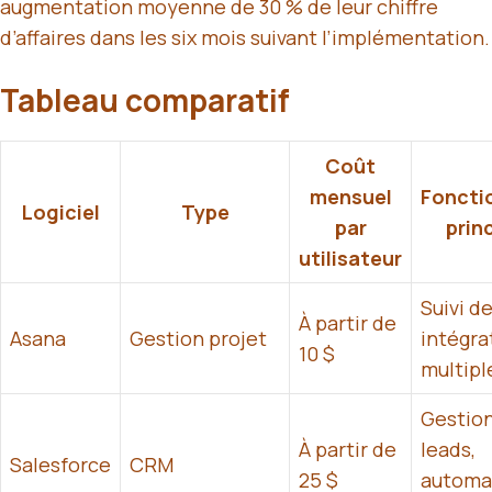
augmentation moyenne de 30 % de leur chiffre
d’affaires dans les six mois suivant l’implémentation.
Tableau comparatif
Coût
mensuel
Foncti
Logiciel
Type
par
prin
utilisateur
Suivi d
À partir de
Asana
Gestion projet
intégra
10 $
multipl
Gestio
À partir de
leads,
Salesforce
CRM
25 $
automa