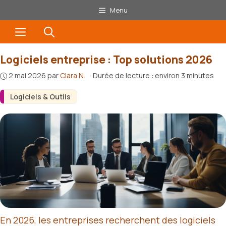
Aller
Menu
au
Menu
contenu
Logiciels entreprise : Top solutions 2026
2 mai 2026
par
Clara N.
·
Durée de lecture : environ 3 minutes
Logiciels & Outils
En 2026, les entreprises recherchent des logiciels