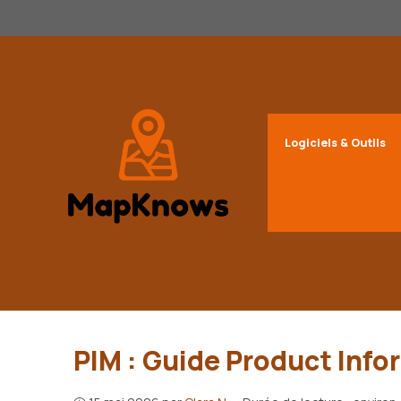
Aller
au
contenu
Logiciels & Outils
PIM : Guide Product In