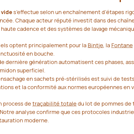
 vide
s’effectue selon un enchaînement d’étapes rig
ancée. Chaque acteur réputé investit dans des chaîn
à haute cadence et des systèmes de lavage mécaniqu
riels optent principalement pour la
Bintje
, la
Fontane
 onctuosité en bouche.
de dernière génération automatisent ces phases, as
amidon superficiel.
’ensachage en sachets pré-stérilisés est suivi de tes
tions et la conformité aux normes européennes en v
n process de
traçabilité totale
du lot de pommes de te
otre analyse confirme que ces protocoles industriels
stauration moderne.