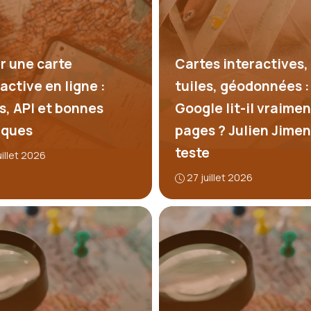
r une carte
Cartes interactives,
active en ligne :
tuiles, géodonnées :
ls, API et bonnes
Google lit-il vraimen
iques
pages ? Julien Jime
teste
uillet 2026
27 juillet 2026