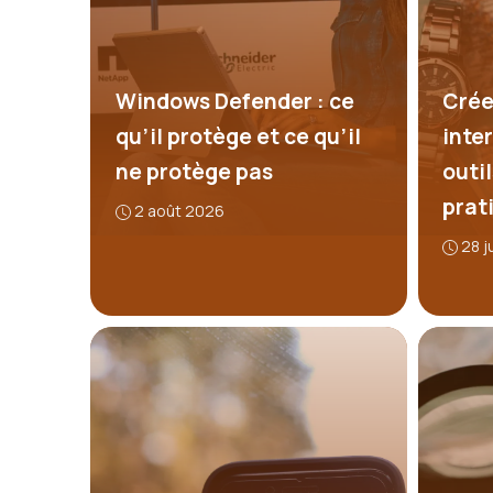
Windows Defender : ce
Crée
qu’il protège et ce qu’il
inter
ne protège pas
outi
prat
2 août 2026
28 j