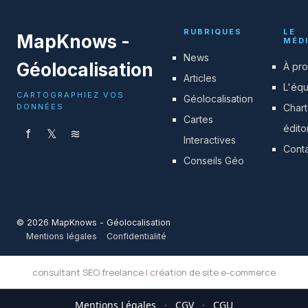
RUBRIQUES
LE
MapKnows -
MÉD
News
Géolocalisation
À pr
Articles
L'éq
CARTOGRAPHIEZ VOS
Géolocalisation
DONNÉES
Char
Cartes
édito
f
𝕏
≋
Interactives
Cont
Conseils Géo
© 2026 MapKnows - Géolocalisation
Mentions légales
Confidentialité
consultant SEO freelance
|
création de site e-commerce
Mentions Légales
·
CGV
·
CGU