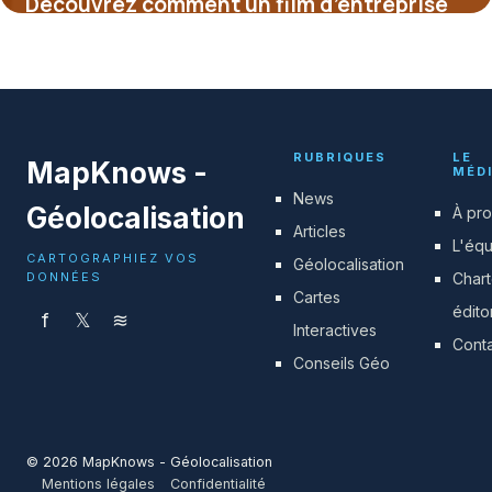
Découvrez comment un film d’entreprise
authentique peut révolutionner votre
image de marque et propulser votre SEO
12 juillet 2025
RUBRIQUES
LE
MapKnows -
MÉD
News
Géolocalisation
À pr
Articles
L'éq
CARTOGRAPHIEZ VOS
Géolocalisation
DONNÉES
Char
Cartes
édito
f
𝕏
≋
Interactives
Cont
Conseils Géo
© 2026 MapKnows - Géolocalisation
Mentions légales
Confidentialité