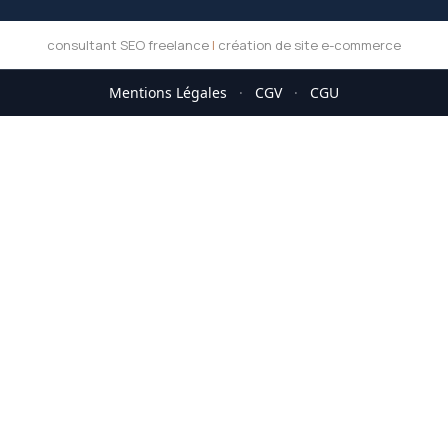
consultant SEO freelance
|
création de site e-commerce
Mentions Légales
·
CGV
·
CGU